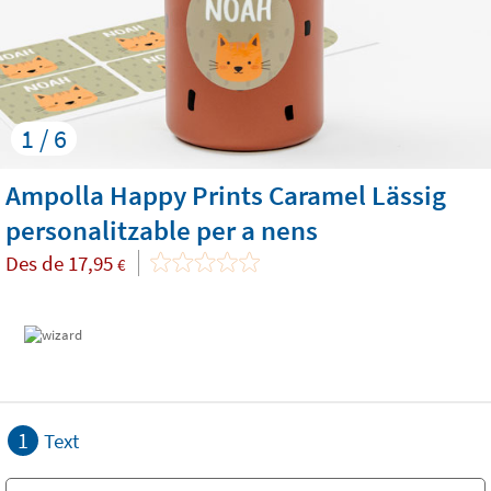
1 / 6
Ampolla Happy Prints Caramel Lässig
personalitzable per a nens
Des de
17,95
€
1
Text