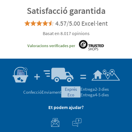
Satisfacció garantida
4.57/5.00 Excel·lent
Basat en 8.017 opinions
Valoracions verificades per
exprés
Entrega
2-3 dies
Confecció
Enviament
eco
Entrega
4-5 dies
Et podem ajudar?