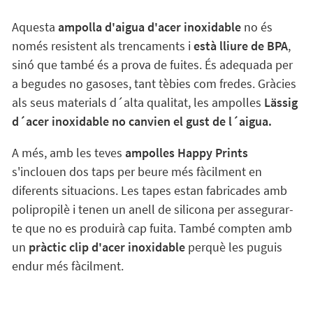
Aquesta
ampolla d'aigua d'acer inoxidable
no és
només resistent als trencaments i
està lliure de BPA
,
sinó que també és a prova de fuites. És adequada per
a begudes no gasoses, tant tèbies com fredes. Gràcies
als seus materials d´alta qualitat, les ampolles
Lässig
d´acer inoxidable no canvien el gust de l´aigua.
A més, amb les teves
ampolles Happy Prints
s'inclouen dos taps per beure més fàcilment en
diferents situacions. Les tapes estan fabricades amb
polipropilè i tenen un anell de silicona per assegurar-
te que no es produirà cap fuita. També compten amb
un
pràctic clip d'acer inoxidable
perquè les puguis
endur més fàcilment.