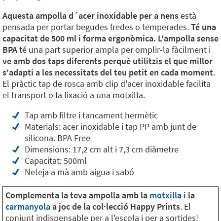
Aquesta ampolla d´acer inoxidable per a nens
està
pensada per portar begudes fredes o temperades.
Té una
capacitat de 500 ml i forma ergonòmica. L'ampolla sense
BPA
té una part superior ampla per omplir-la fàcilment i
ve amb dos taps diferents perquè utilitzis el que millor
s'adapti a les necessitats del teu petit en cada moment
.
El pràctic tap de rosca amb clip d'acer inoxidable facilita
el transport o la fixació a una motxilla.
Tap amb filtre i tancament hermètic
Materials: acer inoxidable i tap PP amb junt de
silicona. BPA Free
Dimensions: 17,2 cm alt i 7,3 cm diàmetre
Capacitat: 500ml
Neteja a mà amb aigua i sabó
Complementa la teva ampolla amb la
motxilla
i la
carmanyola
a joc de la col·lecció Happy Prints
. El
conjunt indispensable per a l'escola i per a sortides!