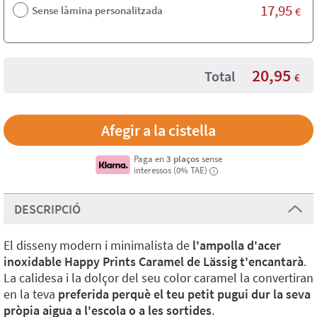
17,95
Sense làmina personalitzada
€
20,95
Total
€
Paga en
3 plaços
sense
interessos (0% TAE)
i
DESCRIPCIÓ
El disseny modern i minimalista de
l'ampolla d'acer
inoxidable Happy Prints Caramel de Lässig t'encantarà
.
La calidesa i la dolçor del seu color caramel la convertiran
en la teva
preferida perquè el teu petit pugui dur la seva
pròpia aigua a l'escola o a les sortides
.