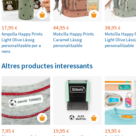
17,95
44,95
38,95
€
€
€
Ampolla Happy Prints
Motxilla Happy Prints
Motxilla Happy P
Light Olive Lässig
Caramel Lässig
Light Olive Lässi
personalitzable per a
personalitzable
personalitzable
nens
Altres productes interessants
7,95
19,95
19,95
€
€
€