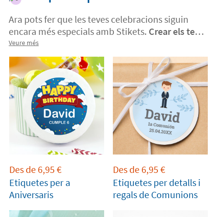
Ara pots fer que les teves celebracions siguin
encara més especials amb Stikets.
Crear els teus
propis detalls pels teus convidats és molt fàcil
Veure més
amb etiquetes personalitzades.
Tria un disseny,
puja el teu o escull la foto que més t'agradi.
Tindràs un record inoblidable d'aquell dia tan
especial.
Des de
6,95
€
Des de
6,95
€
Etiquetes per a
Etiquetes per detalls i
Aniversaris
regals de Comunions