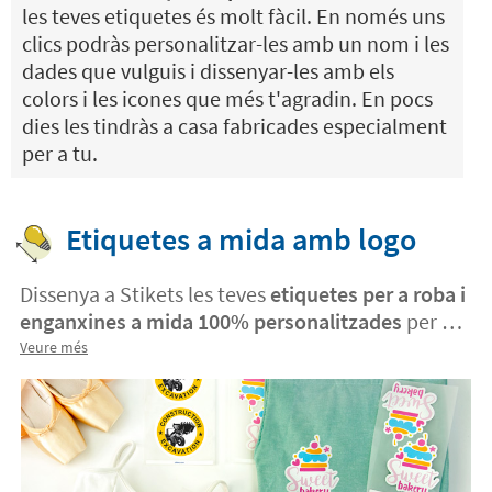
les teves etiquetes és molt fàcil. En només uns
clics podràs personalitzar-les amb un nom i les
dades que vulguis i dissenyar-les amb els
colors i les icones que més t'agradin. En pocs
dies les tindràs a casa fabricades especialment
per a tu.
Etiquetes a mida amb logo
Dissenya a Stikets les teves
etiquetes per a roba i
enganxines a mida 100% personalitzades
per a
la teva empresa, organització o família. Només
Veure més
has de seleccionar el format, indicar la mida que
necessites i
obtindràs un preu a l'instant. Sense
quantitats mínimes
! La forma més fàcil, ràpida i
còmoda de crear les teves pròpies etiquetes
termoadhesives per a roba i enganxines.