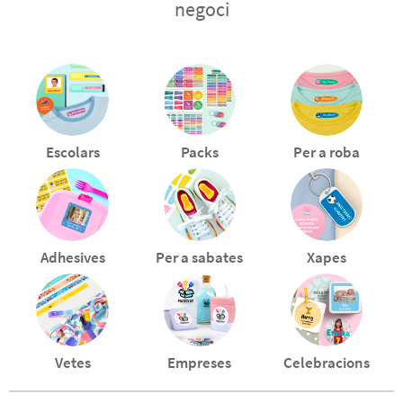
negoci
Escolars
Packs
Per a roba
Adhesives
Per a sabates
Xapes
Vetes
Empreses
Celebracions