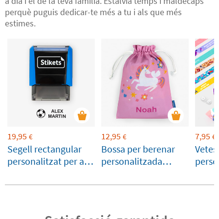
a dia i el de la teva família. Estalvia temps i maldecaps
perquè puguis dedicar-te més a tu i als que més
estimes.
19,95
12,95
7,95
€
€
€
Segell rectangular
Bossa per berenar
Vetes
personalitzat per a
personalitzada
perso
marcar roba i
unicorn
tanc
objectes