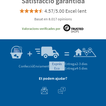
Satisfacció garantida
4.57/5.00 Excel·lent
Basat en 8.017 opinions
Valoracions verificades per
exprés
Entrega
2-3 dies
Confecció
Enviament
eco
Entrega
4-5 dies
Et podem ajudar?