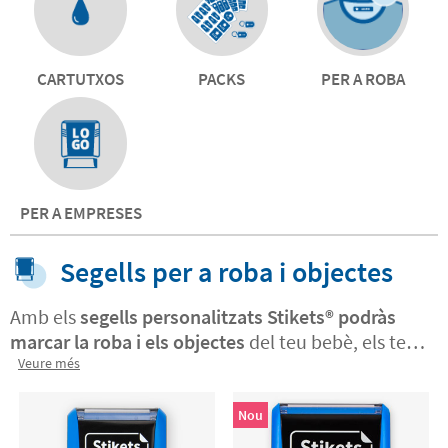
CARTUTXOS
PACKS
PER A ROBA
PER A EMPRESES
Segells per a roba i objectes
Amb els
segells personalitzats Stikets®️ podràs
marcar la roba i els objectes
del teu bebè, els teus
nens i de tota la família. Cada tampó es
Veure més
100%
personalitzable amb el text, l'icona o el logo que
vulguis
¡En tens un munt per escollir! Amb el
Nou
marcador Stikets®️ podràs identificar tot el que