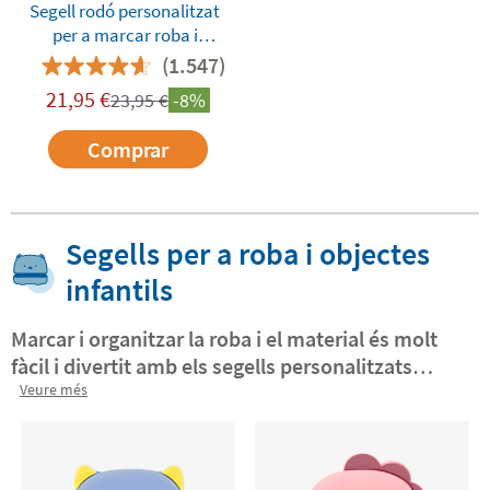
Segell rodó personalitzat
per a marcar roba i
objectes
(1.547)
21,95
€
23,95
€
-8%
Comprar
Segells per a roba i objectes
infantils
Marcar i organitzar la roba i el material és molt
fàcil i divertit amb els segells personalitzats
infantils amb forma d'animalets!
Veure més
Aquests pràctics
segells et permeten marcar la roba del teu petit
de manera ràpida, fàcil, duradora i divertida.
Veuràs com l'animalet del teu segell ho fa en un