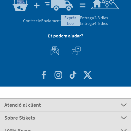
exprés
Entrega
2-3 dies
Confecció
Enviament
eco
Entrega
4-5 dies
Et podem ajudar?
Atenció al client
Sobre Stikets
100% Segur