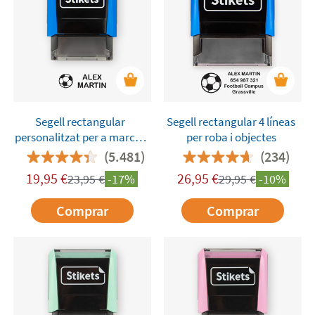
necessites per a la guarderia i l'escola de la
manera més fàcil i ràpida.
Segell rectangular
Segell rectangular 4 líneas
personalitzat per a marcar
per roba i objectes
roba i objectes
(5.481)
(234)
19,95
€
26,95
€
23,95
€
-17%
29,95
€
-10%
Comprar
Comprar