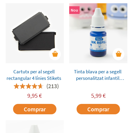
Nou
Cartutx per al segell
Tinta blava per a segell
rectangular 4 línies Stikets
personalitzat infantil
Stikets
(213)
9,95
€
5,99
€
Comprar
Comprar