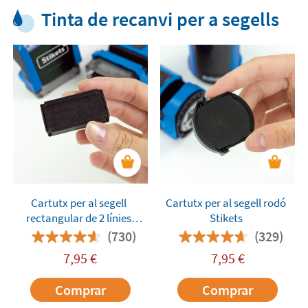
Tinta de recanvi per a segells
Cartutx per al segell
Cartutx per al segell rodó
rectangular de 2 línies
Stikets
Stikets
(730)
(329)
7,95
€
7,95
€
Comprar
Comprar