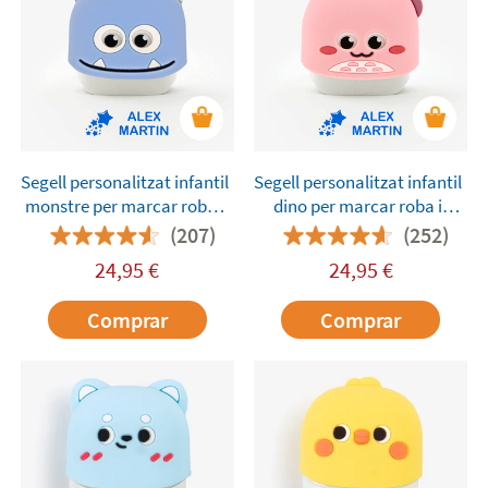
obrir i tancar d'ulls.
Segell personalitzat infantil
Segell personalitzat infantil
monstre per marcar roba i
dino per marcar roba i
objectes
objectes
(207)
(252)
24,95
€
24,95
€
Comprar
Comprar