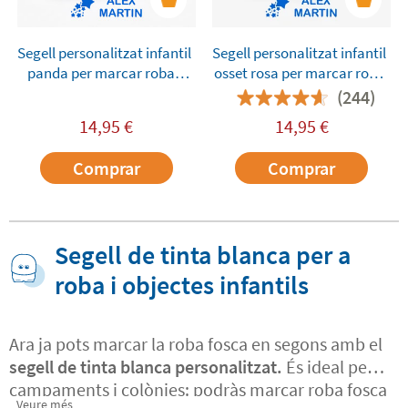
Segell personalitzat infantil
Segell personalitzat infantil
panda per marcar roba i
osset rosa per marcar roba
objectes
i objectes
(244)
14,95
€
14,95
€
Comprar
Comprar
Segell de tinta blanca per a
roba i objectes infantils
Ara ja pots marcar la roba fosca en segons amb el
segell de tinta blanca personalitzat.
És ideal per a
campaments i colònies: podràs marcar roba fosca
Veure més