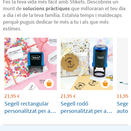
Fes la teva vida més fàcil amb Stikets. Descobreix un
munt de
solucions pràctiques
que milloraran el teu dia
a dia i el de la teva família. Estalvia temps i maldecaps
perquè puguis dedicar-te més a tu i als que més
estimes.
21,95
21,95
11,95
€
€
Segell rectangular
Segell rodó
Segel
personalitzat per a
personalitzat per a
autom
regals i aniversaris
regals i aniversaris
perso