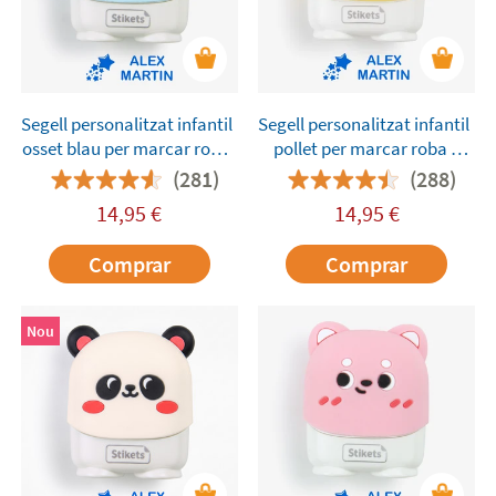
Segell personalitzat infantil
Segell personalitzat infantil
osset blau per marcar roba
pollet per marcar roba i
i objectes
objectes
(281)
(288)
14,95
€
14,95
€
Comprar
Comprar
Nou