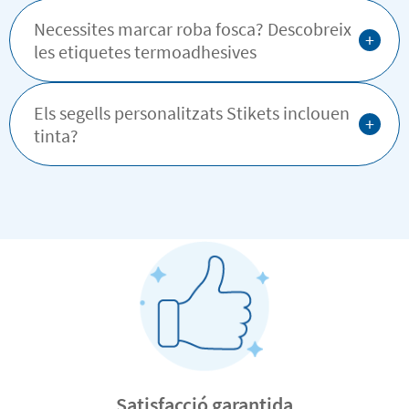
Necessites marcar roba fosca? Descobreix
+
les etiquetes termoadhesives
Els segells personalitzats Stikets inclouen
+
tinta?
Satisfacció garantida