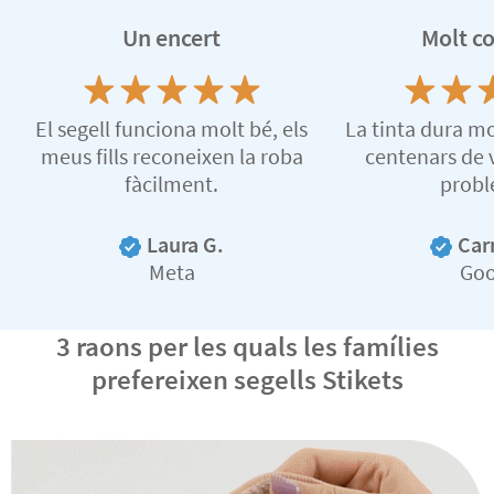
Un encert
Molt c
El segell funciona molt bé, els
La tinta dura mol
meus fills reconeixen la roba
centenars de 
fàcilment.
probl
Laura G.
Car
Meta
Goo
3 raons per les quals les famílies
prefereixen segells Stikets