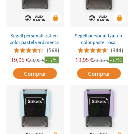
Segell personalitzat en
​Segell personalitzat en
color pastel verd menta
color pastel rosa
(568)
(344)
19,95
€
19,95
€
23,95
€
-17%
23,95
€
-17%
Comprar
Comprar