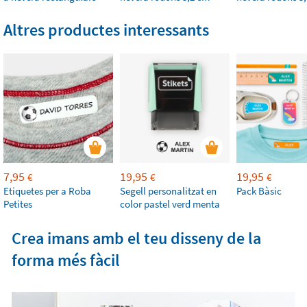
Altres productes interessants
7,95
19,95
19,95
€
€
€
Etiquetes per a Roba
Segell personalitzat en
Pack Bàsic
Petites
color pastel verd menta
Crea imans amb el teu disseny de la
forma més fàcil