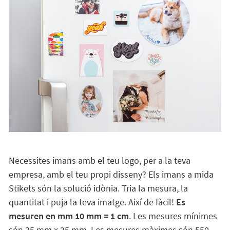
Necessites imans amb el teu logo, per a la teva
empresa, amb el teu propi disseny? Els imans a mida
Stikets són la solució idònia. Tria la mesura, la
quantitat i puja la teva imatge. Així de fàcil!
Es
mesuren en mm 10 mm = 1 cm
. Les mesures mínimes
són 35 mm x 35 mm. Les mesures màximes són 550