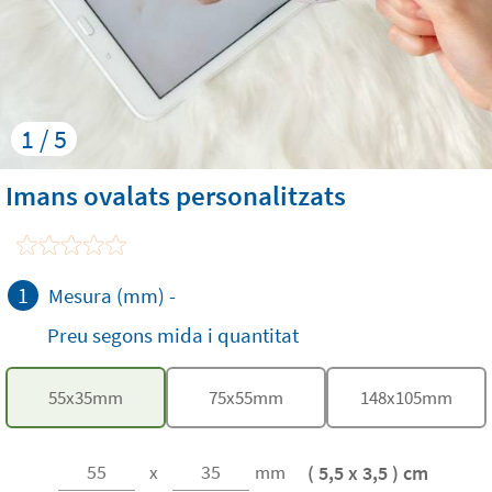
1 / 5
Imans ovalats personalitzats
1
Mesura (mm)
-
Preu segons mida i quantitat
55
x
35
mm
75
x
55
mm
148
x
105
mm
( 5,5 x 3,5 ) cm
x
mm