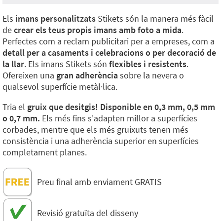
Els
imans personalitzats
Stikets són la manera més fàcil
de
crear els teus propis imans amb foto a mida
.
Perfectes com a reclam publicitari per a empreses, com a
detall per a casaments i celebracions o per decoració de
la llar
. Els imans Stikets són
flexibles i resistents
.
Ofereixen una
gran adherència
sobre la nevera o
qualsevol superfície metàl·lica.
Tria el
gruix que desitgis! Disponible en 0,3 mm, 0,5 mm
o 0,7 mm.
Els més fins s'adapten millor a superfícies
corbades, mentre que els més gruixuts tenen més
consistència i una adherència superior en superfícies
completament planes.
Preu final amb enviament GRATIS
Revisió gratuïta del disseny