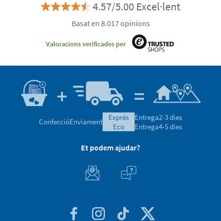
4.57/5.00 Excel·lent
Basat en 8.017 opinions
Valoracions verificades per
exprés
Entrega
2-3 dies
Confecció
Enviament
eco
Entrega
4-5 dies
Et podem ajudar?