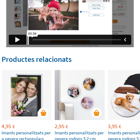
Productes relacionats
4,95
2,95
3,95
€
€
€
Imants personalitzats per
Imants personalitzats per
Imants personali
a nevera rectangulars
nevera rodons 3,2 cm
nevera rodons 3