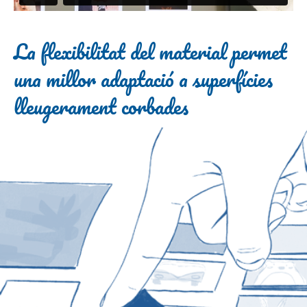
La flexibilitat del material permet
una millor adaptació a superfícies
lleugerament corbades