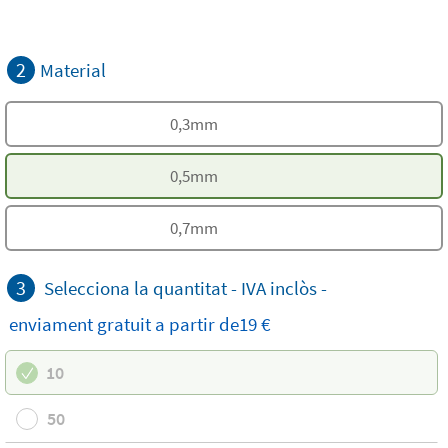
2
Material
0,3mm
0,5mm
0,7mm
3
Selecciona la quantitat -
IVA inclòs
-
enviament
gratuit
a partir de19 €
10
50