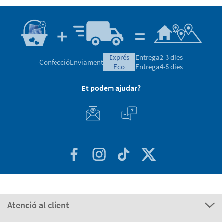
exprés
Entrega
2-3 dies
Confecció
Enviament
eco
Entrega
4-5 dies
Et podem ajudar?
Atenció al client