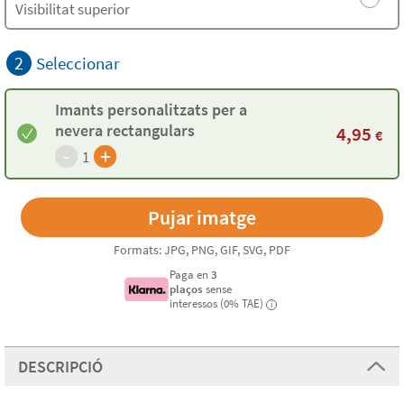
Visibilitat superior
2
Seleccionar
Imants personalitzats per a
nevera rectangulars
4,95
€
-
+
1
Formats: JPG, PNG, GIF, SVG, PDF
Paga en
3
plaços
sense
interessos (0% TAE)
i
DESCRIPCIÓ