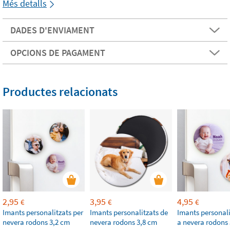
Més detalls
DADES D'ENVIAMENT
OPCIONS DE PAGAMENT
Productes relacionats
2,95
3,95
4,95
€
€
€
Imants personalitzats per
Imants personalitzats de
Imants personali
nevera rodons 3,2 cm
nevera rodons 3,8 cm
a nevera rodons