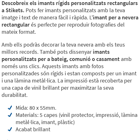
Descobreix els imants rígids personalitzats rectangulars
a Stikets.
Pots fer imants personalitzats amb la teva
imatge i text de manera fàcil i ràpida. L'
imant per a nevera
rectangular
és perfecte per reproduir fotografies del
mateix format.
Amb ells podràs decorar la teva nevera amb els teus
millors records. També pots dissenyar
imants
personalitzats per a bateig, comunió o casament
amb
només uns clics. Aquests imants amb fotos
personalitzades són rígids i estan composts per un imant
i una làmina metàl·lica. La impressió està recoberta per
una capa de vinil brillant per maximitzar la seva
durabilitat.
Mida: 80 x 55mm.
Materials: 5 capes (vinil protector, impressió, làmina
metàl·lica, imant, plàstic)
Acabat brillant