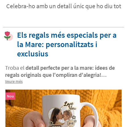
Celebra-ho amb un detall únic que ho diu tot
Els regals més especials per a
la Mare: personalitzats i
exclusius
Troba el
detall perfecte per a la mare: idees de
regals originals que l'ompliran d'alegria!
Descobreix un munt
d'idees originals de regals a
Veure més
mares.
Dissenya un
regal personalitzat per a la
teva mare
en només uns clics. Pots crear un
Nou
detall únic
que guardarà per sempre. Sorprèn-la i
emociona-la amb un
regal inoblidable!