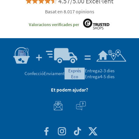
4.57/5.00 Excel·lent
Basat en 8.017 opinions
Valoracions verificades per
exprés
Entrega
2-3 dies
Confecció
Enviament
eco
Entrega
4-5 dies
Et podem ajudar?