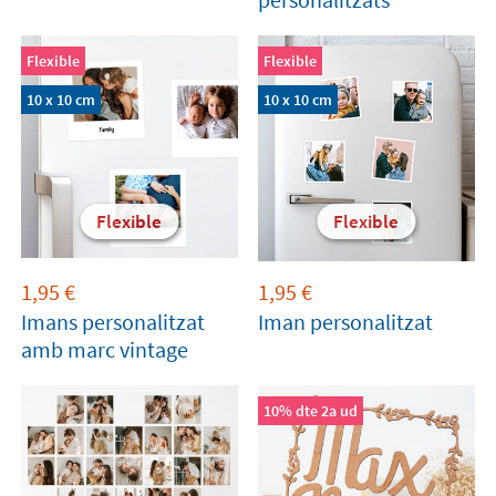
Flexible
Flexible
10 x 10 cm
10 x 10 cm
Flexible
Flexible
1,95
€
1,95
€
Imans personalitzat
Iman personalitzat
amb marc vintage
10% dte 2a ud