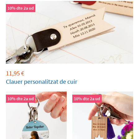
10% dte 2a ud
11,95
€
Clauer personalitzat de cuir
10% dte 2a ud
10% dte 2a ud