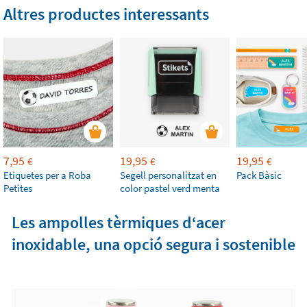
Altres productes interessants
7,95
19,95
19,95
€
€
€
Etiquetes per a Roba
Segell personalitzat en
Pack Bàsic
Petites
color pastel verd menta
Les ampolles tèrmiques dʻacer
inoxidable, una opció segura i sostenible