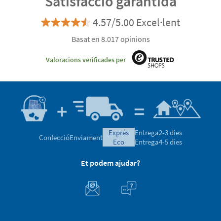
Satisfacció garantida
4.57/5.00 Excel·lent
Basat en 8.017 opinions
Valoracions verificades per
exprés
Entrega
2-3 dies
Confecció
Enviament
eco
Entrega
4-5 dies
Et podem ajudar?