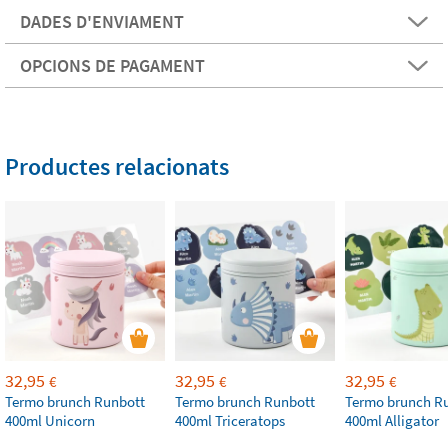
DADES D'ENVIAMENT
OPCIONS DE PAGAMENT
Productes relacionats
32,95
32,95
32,95
€
€
€
Termo brunch Runbott
Termo brunch Runbott
Termo brunch R
400ml Unicorn
400ml Triceratops
400ml Alligator