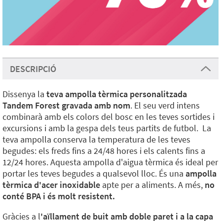
DESCRIPCIÓ
Dissenya la
teva ampolla tèrmica personalitzada
Tandem Forest gravada amb nom
. El seu verd intens
combinarà amb els colors del bosc en les teves sortides i
excursions i amb la gespa dels teus partits de futbol. La
teva ampolla conserva la temperatura de les teves
begudes: els freds fins a 24/48 hores i els calents fins a
12/24 hores. Aquesta ampolla d'aigua tèrmica és ideal per
portar les teves begudes a qualsevol lloc. És una
ampolla
tèrmica d'acer inoxidable
apte per a aliments. A més,
no
conté BPA i és molt resistent.
Gràcies a l
'aïllament de buit amb doble paret i a la capa