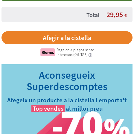
29,95
Total
€
Paga en
3 plaços
sense
interessos (0% TAE)
i
Afegeix un producte a la cistella i emporta't
Top vendes
al millor preu