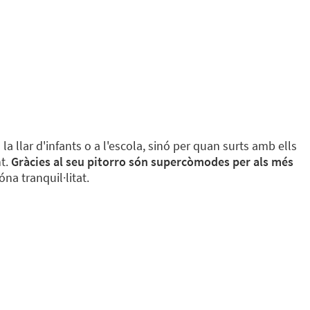
a llar d'infants o a l'escola, sinó per quan surts amb ells
nt.
Gràcies al seu pitorro són supercòmodes per als més
na tranquil·litat.