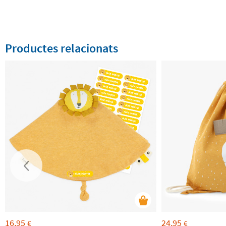
Productes relacionats
16,95
24,95
€
€