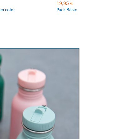
19,95
€
en color
Pack Bàsic