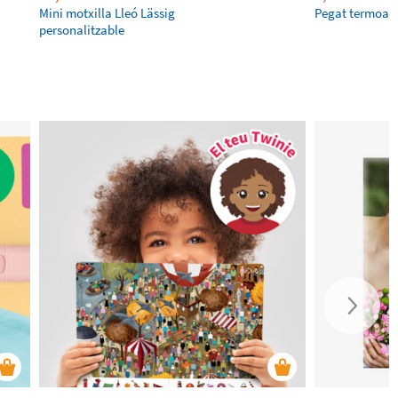
Mini motxilla Lleó Lässig
Pegat termoadh
personalitzable