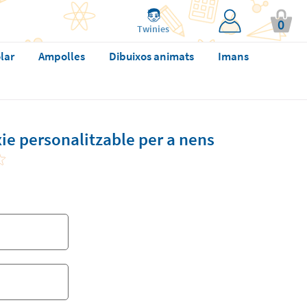
0
Twinies
lar
Ampolles
Dibuixos animats
Imans
xie personalitzable per a nens