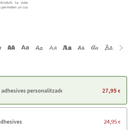
troduït. La vista
ts permeten un cos
27,95
 adhesives personalitzades
€
24,95
adhesives
€