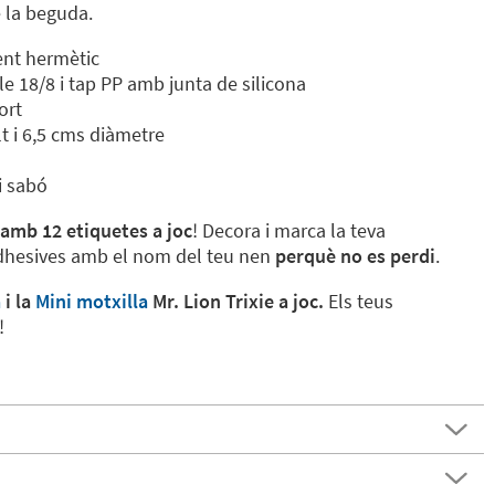
e la beguda.
ent hermètic
le 18/8 i tap PP amb junta de silicona
ort
t i 6,5 cms diàmetre
i sabó
 amb 12 etiquetes a joc
! Decora i marca la teva
dhesives amb el nom del teu nen
perquè no es perdi
.
a
i la
Mini motxilla
Mr. Lion Trixie a joc.
Els teus
!