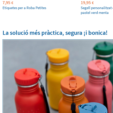
7,95
19,95
€
€
Etiquetes per a Roba Petites
Segell personalitzat 
pastel verd menta
La solució més pràctica, segura ¡i bonica!