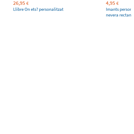
26,95
4,95
€
€
Llibre On ets? personalitzat
Imants personal
nevera rectang