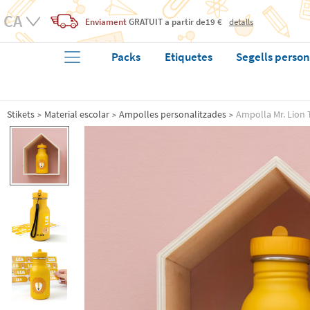
Enviament
GRATUIT
a partir de19 €
detalls
Packs
Etiquetes
Segells person
Stikets
Material escolar
Ampolles personalitzades
Ampolla Mr. Lion T