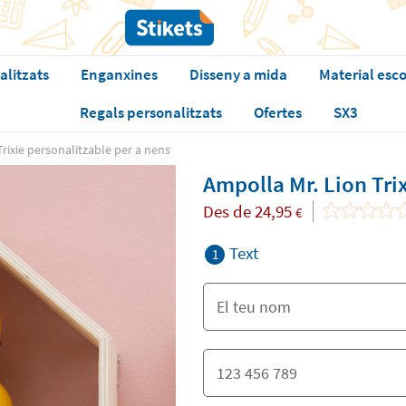
alitzats
Enganxines
Disseny a mida
Material esco
Regals personalitzats
Ofertes
SX3
rixie personalitzable per a nens
Ampolla Mr. Lion Tri
Des de
24,95
€
Text
1