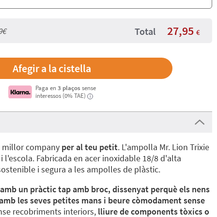
27,95
Total
9€
€
Paga en
3 plaços
sense
interessos (0% TAE)
i
l millor company
per al teu petit
. L'ampolla Mr. Lion Trixie
 i l'escola. Fabricada en acer inoxidable 18/8 d'alta
sostenible i segura a les ampolles de plàstic.
amb un pràctic tap amb broc, dissenyat perquè els nens
 amb les seves petites mans i beure còmodament sense
nse recobriments interiors,
lliure de components tòxics o