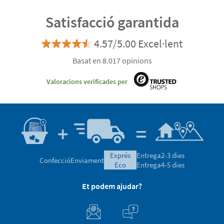
Satisfacció garantida
4.57/5.00 Excel·lent
Basat en 8.017 opinions
Valoracions verificades per
exprés
Entrega
2-3 dies
Confecció
Enviament
eco
Entrega
4-5 dies
Et podem ajudar?