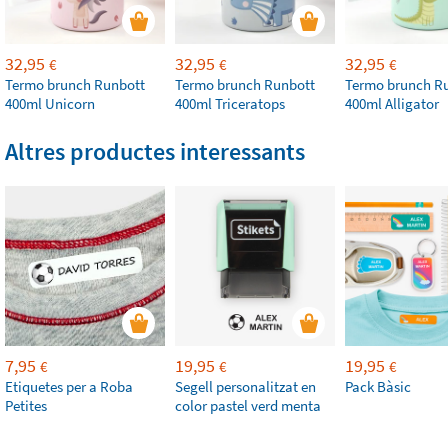
32,95
32,95
32,95
€
€
€
Termo brunch Runbott
Termo brunch Runbott
Termo brunch R
400ml Unicorn
400ml Triceratops
400ml Alligator
Altres productes interessants
7,95
19,95
19,95
€
€
€
Etiquetes per a Roba
Segell personalitzat en
Pack Bàsic
Petites
color pastel verd menta