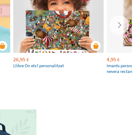
26,95
4,95
€
€
Llibre On ets? personalitzat
Imants personal
nevera rectang