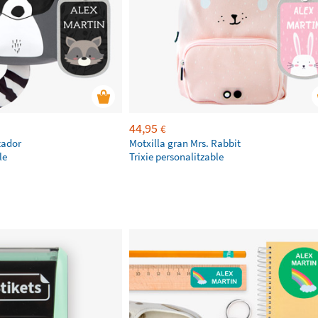
44,95
€
tador
Motxilla gran Mrs. Rabbit
le
Trixie personalitzable