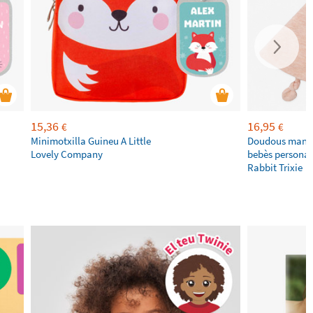
15,36
16,95
€
€
Minimotxilla Guineu A Little
Doudous mante
Lovely Company
bebès personal
Rabbit Trixie