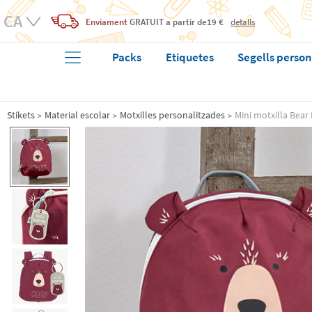
Enviament
GRATUIT
a partir de19 €
detalls
Packs
Etiquetes
Segells person
Stikets
Material escolar
Motxilles personalitzades
Mini motxilla Bear