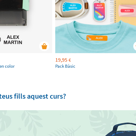
19,95
€
en color
Pack Bàsic
eus fills aquest curs?