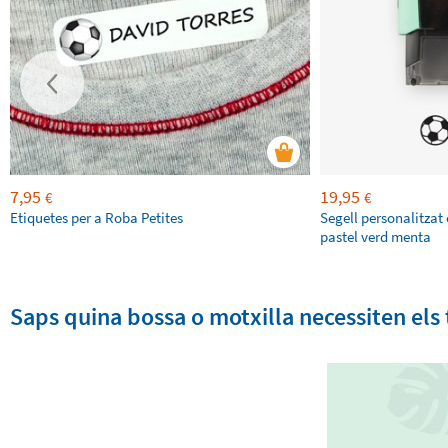
7,95
19,95
€
€
Etiquetes per a Roba Petites
Segell personalitzat 
pastel verd menta
Saps quina bossa o motxilla necessiten els t