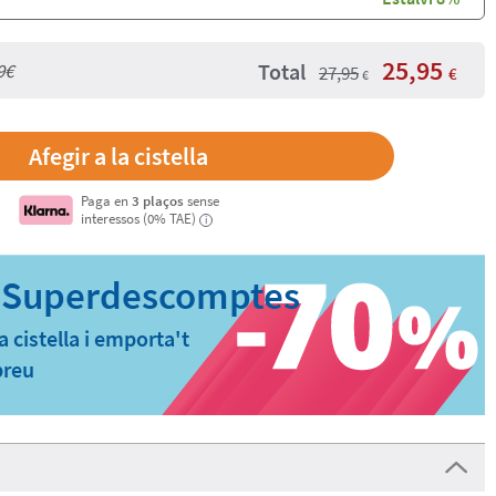
25,95
Total
9€
27,95
€
€
Paga en
3 plaços
sense
interessos (0% TAE)
i
a cistella i emporta't
preu