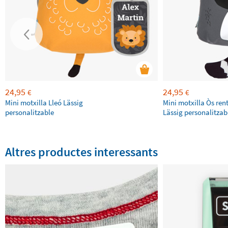
24,95
24,95
€
€
Mini motxilla Lleó Lässig
Mini motxilla Òs ren
personalitzable
Lässig personalitzab
Altres productes interessants