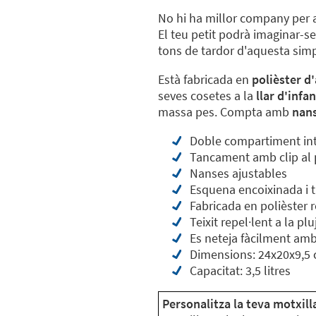
No hi ha millor company per 
El teu petit podrà imaginar-s
tons de tardor d'aquesta simp
Està fabricada en
polièster d'
seves cosetes a la
llar d'infa
massa pes. Compta amb
nans
Doble compartiment int
Tancament amb clip al 
Nanses ajustables
Esquena encoixinada i t
Fabricada en polièster r
Teixit repel·lent a la pl
Es neteja fàcilment am
Dimensions: 24x20x9,5
Capacitat: 3,5 litres
Personalitza la teva motxil