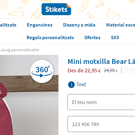
alitzats
Enganxines
Disseny a mida
Material esco
Regals personalitzats
Ofertes
SX3
 Lässig personalitzable
Mini motxilla Bear L
Des de
22,95
24,95
€
€
Text
1