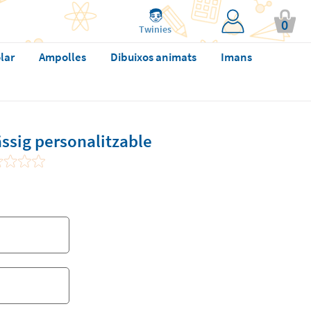
0
Twinies
lar
Ampolles
Dibuixos animats
Imans
ässig personalitzable