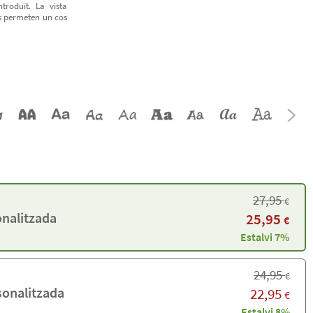
troduït. La vista
ts permeten un cos
27,95
€
nalitzada
25,95
€
Estalvi 7%
24,95
€
sonalitzada
22,95
€
Estalvi 8%