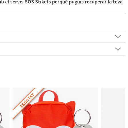
mb el
servei SOS Stikets perquè puguis recuperar la teva
ESGOTAT