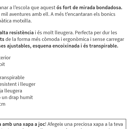
anar a l'escola que aquest
ós fort de mirada bondadosa.
e mil aventures amb ell. A més t'encantaran els bonics
àtica motxilla.
alta resistència
i és molt lleugera. Perfecta per dur les
nts
de la forma més còmoda i ergonòmica i sense carregar
es ajustables, esquena encoixinada i és transpirable.
erior
pit
ranspirable
esistent i lleuger
uja lleugera
b un drap humit
 cm
la amb una xapa a joc
! Afegeix una preciosa xapa a la teva