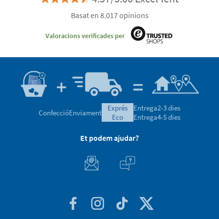
Basat en 8.017 opinions
Valoracions verificades per
exprés
Entrega
2-3 dies
Confecció
Enviament
eco
Entrega
4-5 dies
Et podem ajudar?