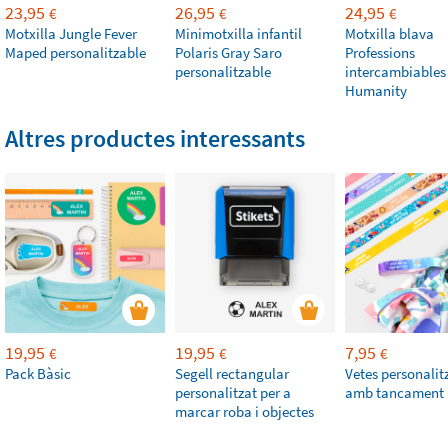
23,95
26,95
24,95
€
€
€
Motxilla Jungle Fever
Minimotxilla infantil
Motxilla blava
Maped personalitzable
Polaris Gray Saro
Professions
personalitzable
intercambiables
Humanity
Altres productes interessants
19,95
19,95
7,95
€
€
€
Pack Bàsic
Segell rectangular
Vetes personalit
personalitzat per a
amb tancament
marcar roba i objectes