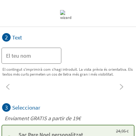
2
Text
El contingut s'imprimirà com s'hagi introduït. La vista prèvia és orientativa. Els
textos més curts permeten un cos de lletra més gran i més visibilitat.
3
Seleccionar
Enviament GRATIS a partir de 19€
24,95
€
Sac Pare Noel personalitzat