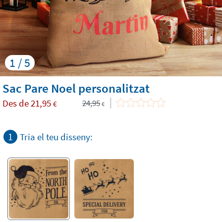
1 / 5
Sac Pare Noel personalitzat
Des de
21,95
24,95
€
€
1
Tria el teu disseny: