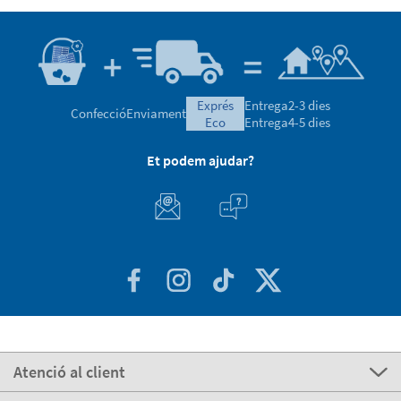
exprés
Entrega
2-3 dies
Confecció
Enviament
eco
Entrega
4-5 dies
Et podem ajudar?
Atenció al client