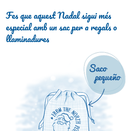
Fes que aquest Nadal sigui més
especial amb un sac per a regals o
llaminadures