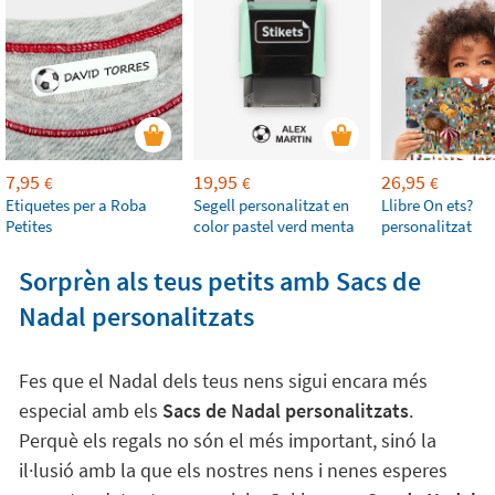
7,95
19,95
26,95
€
€
€
Etiquetes per a Roba
Segell personalitzat en
Llibre On ets?
Petites
color pastel verd menta
personalitzat
Sorprèn als teus petits amb Sacs de
Nadal personalitzats
Fes que el Nadal dels teus nens sigui encara més
especial amb els
Sacs de Nadal personalitzats
.
Perquè els regals no són el més important, sinó la
il·lusió amb la que els nostres nens i nenes esperes