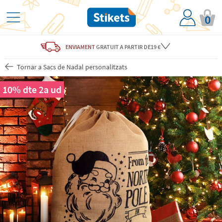
0
ENVIAMENT
GRATUIT
A PARTIR DE19 €
Tornar a Sacs de Nadal personalitzats
10% dte 2a ud