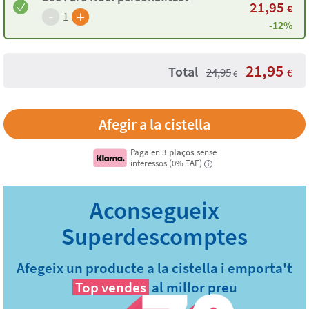
21,95
€
-
+
1
-12%
21,95
Total
24,95
€
€
Paga en
3 plaços
sense
interessos (0% TAE)
i
Afegeix un producte a la cistella i emporta't
Top vendes
al millor preu