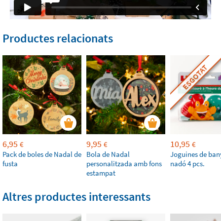
Productes relacionats
ESGOTAT
6,95
9,95
10,95
€
€
€
Pack de boles de Nadal de
Bola de Nadal
Joguines de bany
fusta
personalitzada amb fons
nadó 4 pcs.
estampat
Altres productes interessants