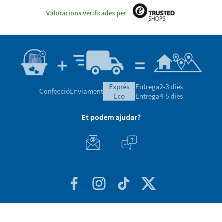
Valoracions verificades per
exprés
Entrega
2-3 dies
Confecció
Enviament
eco
Entrega
4-5 dies
Et podem ajudar?