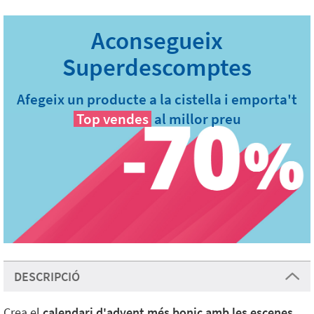
Afegeix un producte a la cistella i emporta't
Top vendes
al millor preu
DESCRIPCIÓ
Crea el
calendari d'advent més bonic amb les escenes