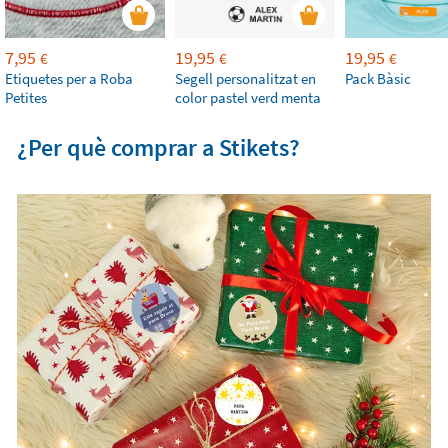
7,95
19,95
19,95
€
€
€
Etiquetes per a Roba
Segell personalitzat en
Pack Bàsic
Petites
color pastel verd menta
¿Per què comprar a Stikets?