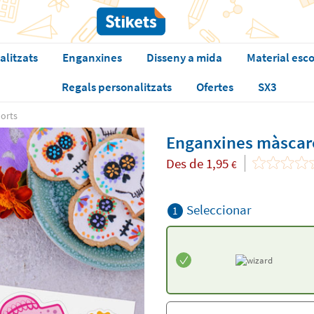
alitzats
Enganxines
Disseny a mida
Material esco
Regals personalitzats
Ofertes
SX3
orts
Enganxines màscare
Des de
1,95
€
Seleccionar
1