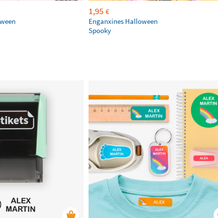
1,95
€
oween
Enganxines Halloween
Spooky