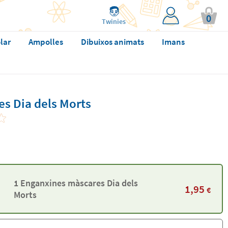
0
Twinies
lar
Ampolles
Dibuixos animats
Imans
s Dia dels Morts
1 Enganxines màscares Dia dels
1,95
€
Morts