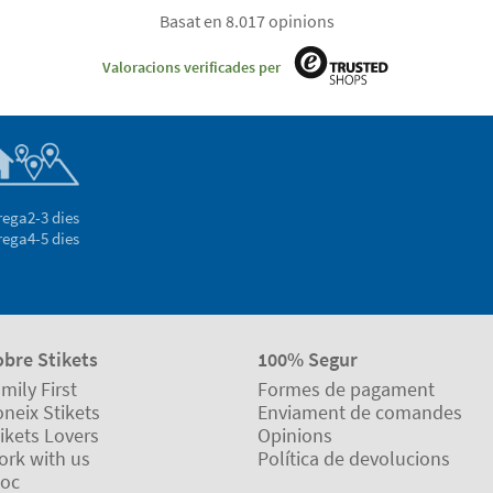
Basat en 8.017 opinions
Valoracions verificades per
rega
2-3 dies
rega
4-5 dies
obre Stikets
100% Segur
mily First
Formes de pagament
neix Stikets
Enviament de comandes
ikets Lovers
Opinions
ork with us
Política de devolucions
loc