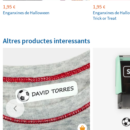
1,95
1,95
€
€
Enganxines de Halloween
Enganxines de Hall
Trick or Treat
Altres productes interessants