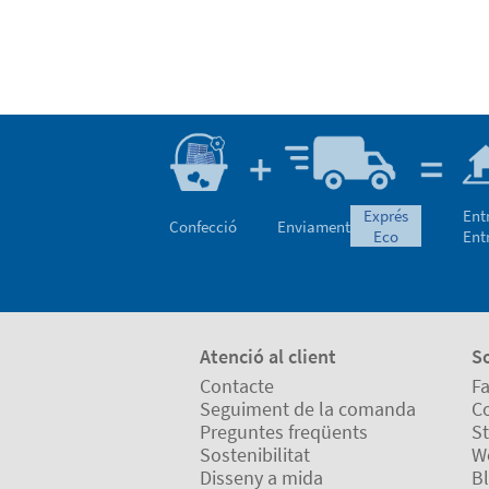
exprés
Ent
Confecció
Enviament
eco
Ent
Atenció al client
S
Contacte
Fa
Seguiment de la comanda
Co
Preguntes freqüents
St
Sostenibilitat
W
Disseny a mida
B