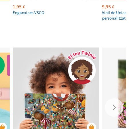
1,95
9,95
€
€
Enganxines VSCO
Vinil de Unicor
personalitzat