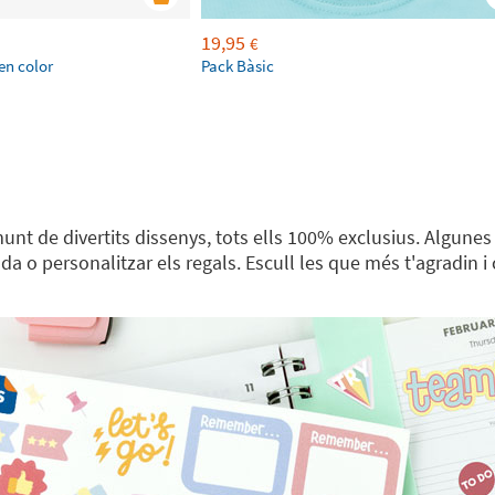
19,95
€
en color
Pack Bàsic
unt de divertits dissenys, tots ells 100% exclusius. Algune
nda o personalitzar els regals. Escull les que més t'agradin