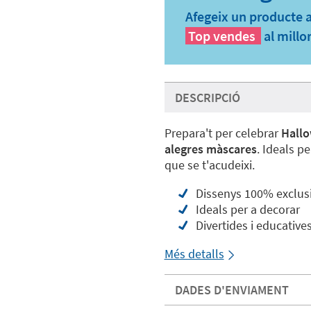
Afegeix un producte a 
Top vendes
al millo
DESCRIPCIÓ
Prepara't per celebrar
Hallo
alegres màscares
. Ideals p
que se t'acudeixi.
Dissenys 100% exclus
Ideals per a decorar
Divertides i educative
Més detalls
DADES D'ENVIAMENT