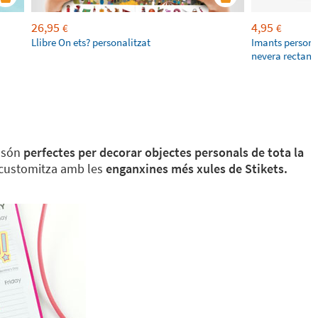
26,95
4,95
€
€
Llibre On ets? personalitzat
Imants personal
nevera rectang
s són
perfectes per decorar objectes personals de tota la
 i customitza amb les
enganxines més xules de Stikets.