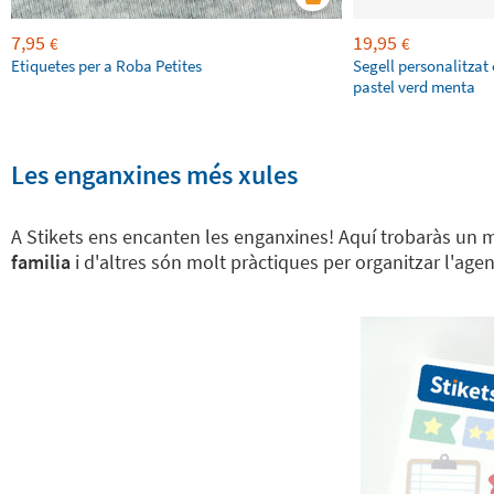
7,95
19,95
€
€
Etiquetes per a Roba Petites
Segell personalitzat 
pastel verd menta
Les enganxines més xules
A Stikets ens encanten les enganxines! Aquí trobaràs un m
familia
i d'altres són molt pràctiques per organitzar l'age