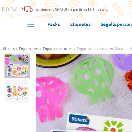
Enviament
GRATUIT
a partir de19 €
detalls
Packs
Etiquetes
Segells person
Stikets
Enganxines
Enganxines xules
Enganxines màscares Dia dels M