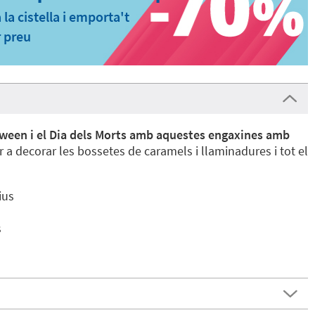
la cistella i emporta't
r preu
ween i el Dia dels Morts amb aquestes engaxines amb
er a decorar les bossetes de caramels i llaminadures i tot el
ius
s