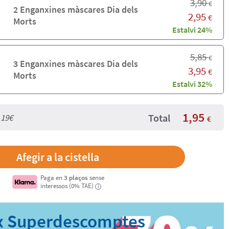
3,90
€
2 Enganxines màscares Dia dels
2,95
€
Morts
Estalvi 24%
5,85
€
3 Enganxines màscares Dia dels
3,95
€
Morts
Estalvi 32%
1,95
Total
 19€
€
Paga en
3 plaços
sense
interessos (0% TAE)
i