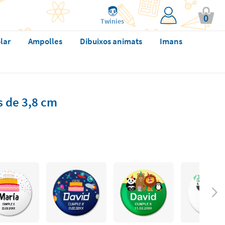
0
Twinies
lar
Ampolles
Dibuixos animats
Imans
s de 3,8 cm