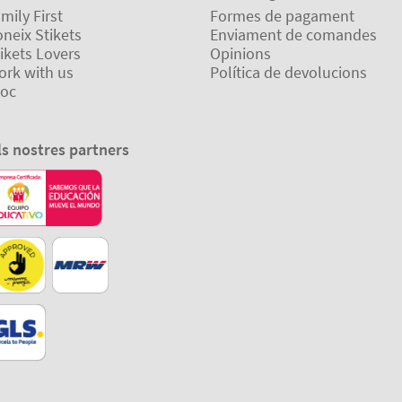
mily First
Formes de pagament
neix Stikets
Enviament de comandes
ikets Lovers
Opinions
ork with us
Política de devolucions
loc
ls nostres partners