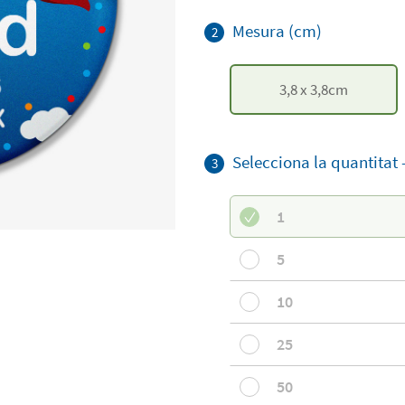
Mesura (cm)
2
3,8
x
3,8
cm
Selecciona la quantitat 
3
1
5
10
25
50