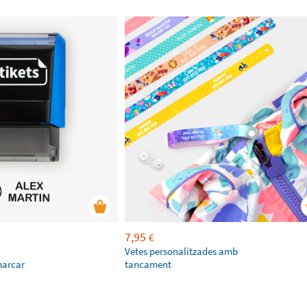
7,95
€
Vetes personalitzades amb
marcar
tancament