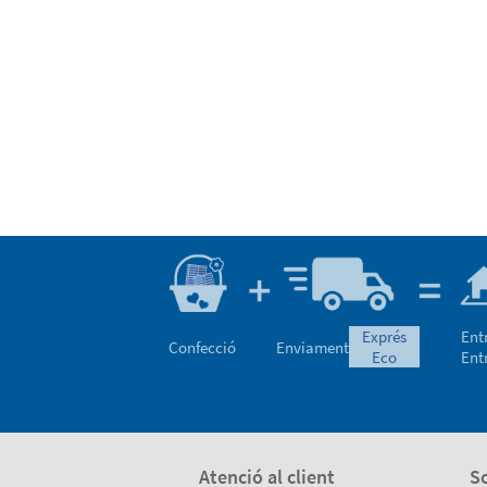
exprés
Ent
Confecció
Enviament
eco
Ent
Atenció al client
S