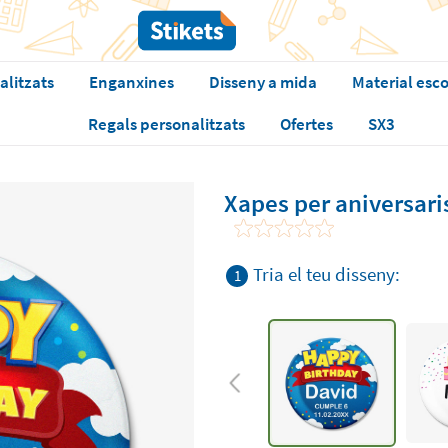
alitzats
Enganxines
Disseny a mida
Material esco
Regals personalitzats
Ofertes
SX3
Xapes per aniversari
Tria el teu disseny:
1