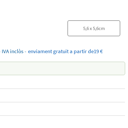
5,6
x
5,6
cm
-
IVA inclòs
-
enviament
gratuit
a partir de19 €