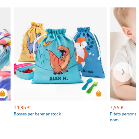
14,95
7,95
€
€
Bosses per berenar stock
Pitets persona
nom