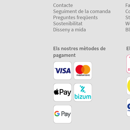
Contacte
Fa
Seguiment de la comanda
Co
Preguntes freqüents
St
Sostenibilitat
W
Disseny a mida
B
Els nostres mètodes de
E
pagament