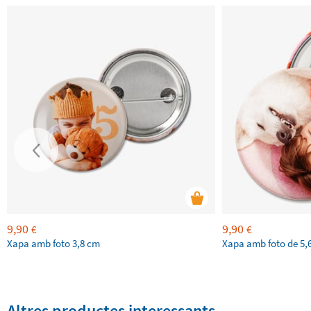
9,90
9,90
€
€
Xapa amb foto 3,8 cm
Xapa amb foto de 5,
Altres productes interessants