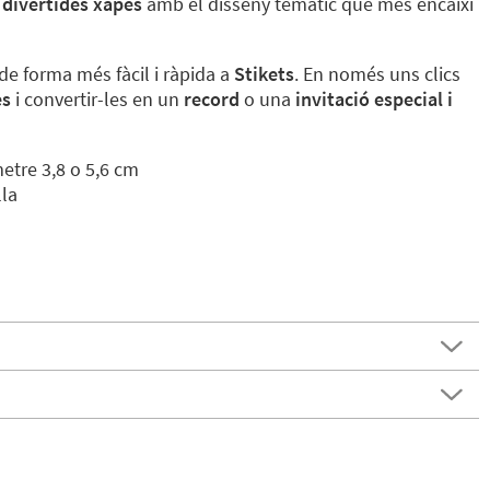
t
divertides xapes
amb el disseny temàtic que més encaixi
de forma més fàcil i ràpida a
Stikets
. En només uns clics
es
i convertir-les en un
record
o una
invitació especial i
etre 3,8 o 5,6 cm
la