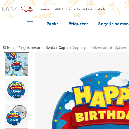
Enviament
GRATUIT
a partir de19 €
detalls
Packs
Etiquetes
Segells person
Stikets
Regals personalitzats
Xapes
Xapes per aniversaris de 3,8 cm