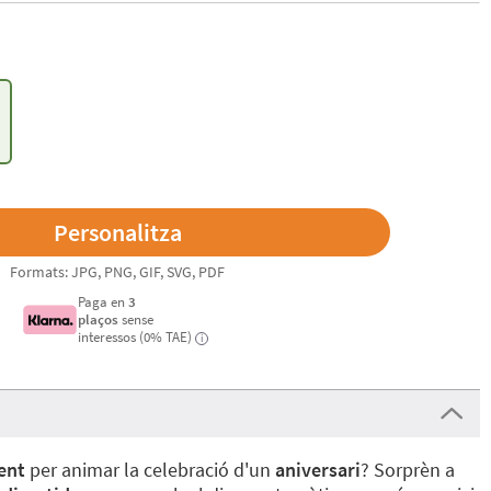
Formats: JPG, PNG, GIF, SVG, PDF
Paga en
3
plaços
sense
interessos (0% TAE)
i
ent
per animar la celebració d'un
aniversari
? Sorprèn a