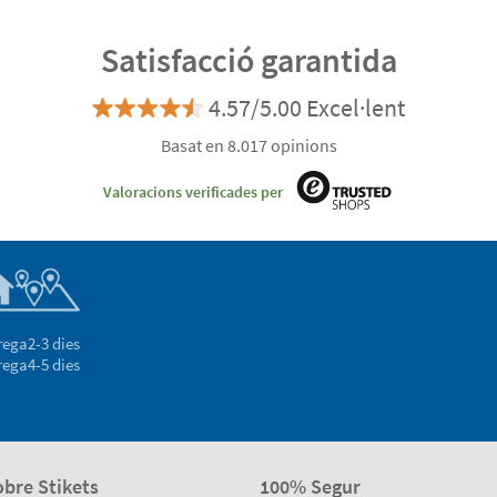
Satisfacció garantida
4.57/5.00 Excel·lent
Basat en 8.017 opinions
Valoracions verificades per
rega
2-3 dies
rega
4-5 dies
obre Stikets
100% Segur