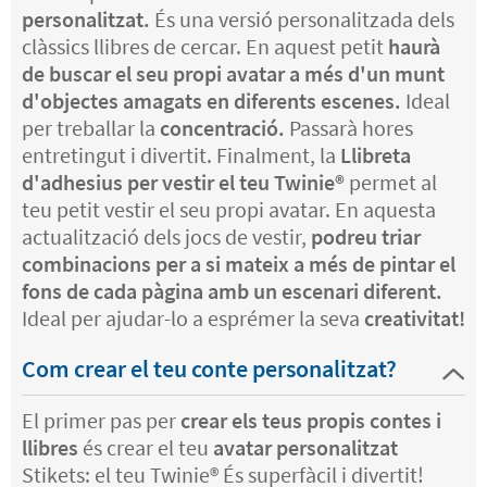
personalitzat.
És una versió personalitzada dels
clàssics llibres de cercar. En aquest petit
haurà
de buscar el seu propi avatar a més d'un munt
d'objectes amagats en diferents escenes.
Ideal
per treballar la
concentració.
Passarà hores
entretingut i divertit. Finalment, la
Llibreta
d'adhesius per vestir el teu Twinie®️
permet al
teu petit vestir el seu propi avatar. En aquesta
actualització dels jocs de vestir,
podreu triar
combinacions per a si mateix a més de pintar el
fons de cada pàgina amb un escenari diferent.
Ideal per ajudar-lo a esprémer la seva
creativitat!
Com crear el teu conte personalitzat?
El primer pas per
crear els teus propis contes i
llibres
és crear el teu
avatar personalitzat
Stikets: el teu Twinie®️ És superfàcil i divertit!