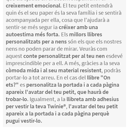
creixement emocional
. El teu petit entendrà
quin és el seu paper és la seva família i se sentirà
acompanyada per ella, cosa que l'ajudarà a
sentir-se més segur ia
créixer amb una
autoestima més forta.
Els
millors llibres
personalitzats per a nens
són els que els nostres
nens no poden parar de mirar. Veuràs com
aquest
conte personalitzat per al teu nen
esdevé
imprescindible per a ell. A més, gràcies a la seva
còmoda mida i al seu material resistent
, podràs
portar-lo a tot arreu. En el cas del
llibre "On
ets?"
es
personalitza la portada i a cada pàgina
apareix l'avatar del teu petit, que haurà de
trobar-lo
. Igualment, a la
llibreta amb adhesius
per vestir la teva Twinie®️
,
l'avatar del teu petit
apareix a la portada i a cada pàgina perquè
pugui vestir-lo.