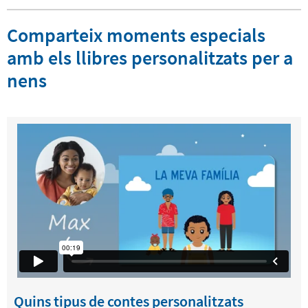
Comparteix moments especials
amb els llibres personalitzats per a
nens
Quins tipus de contes personalitzats