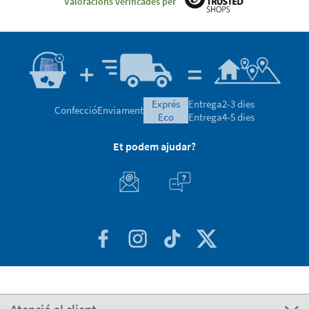
Valoracions verificades per
exprés
Entrega
2-3 dies
Confecció
Enviament
eco
Entrega
4-5 dies
Et podem ajudar?