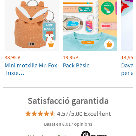
38,95
19,95
14,95
€
€
Mini motxilla Mr. Fox
Pack Bàsic
Davan
Trixie
per a
personalitzable
perso
Satisfacció garantida
4.57/5.00 Excel·lent
Basat en 8.017 opinions