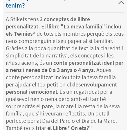
tenim?
A Stikets tens
3 conceptes de llibre
personalitzat.
El
llibre "La meva família" inclou
els Twinies®️
de tots els membres perquè els teus
nens comprenguin el seu paper al si familiar.
Gràcies a la poca quantitat de text ia la claredat i
simplicitat de la narrativa, els conceptes i les
il·lustracions, és un
conte personalitzat ideal per
a nens i nenes de 0 a 3 anys o 4 anys
. Aquest
conte personalitzat inclou tota la teva família
per ajudar el teu petit en el
desenvolupament
personal i emocional
. És un regal ideal per a
qualsevol nen o nena però amb ell també
sorprendràs el pare, la mare i la resta de la seva
família, que s'hi veuran reflectits. Un detall
perfecte per al Dia del Pare o el Dia de la Mare.
També pots triar
el Llibre "On ets?"