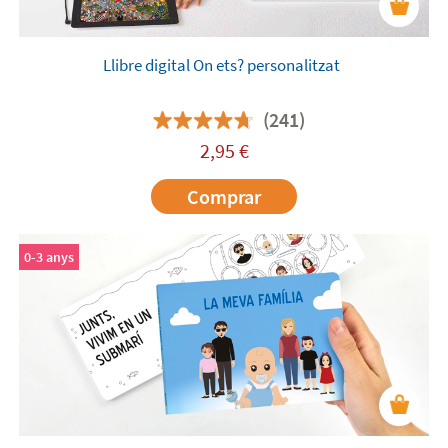
Llibre digital On ets? personalitzat
(241)
2,95
€
Comprar
0-3 anys