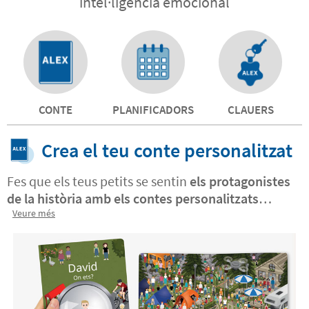
intel·ligència emocional
CONTE
PLANIFICADORS
CLAUERS
Crea el teu conte personalitzat
Fes que els teus petits se sentin
els protagonistes
de la història amb els contes personalitzats
Stikets. Crea el seu Twinie®️ i els de la teva família
Veure més
per convertir-los en els personatges
del llibre
. Un
regal únic! Els llibres personalitzats són un recurs
pedagògic ideal per reforçar l'autoestima dels
nens i
ajudar-los a desenvolupar la seva
intel·ligència emocional
. Descobreix a Stikets