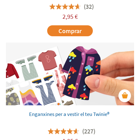
(32)
2,95
€
Comprar
Enganxines per a vestir el teu Twinie®️
(227)