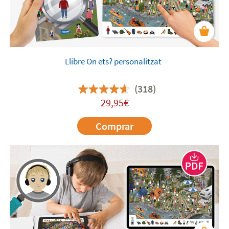
teus
llibres personalitzats per a nens
preferits i
personalitza'ls amb els vostres propis Twinies®️.
Llibre On ets? personalitzat
(318)
29,95€
Comprar