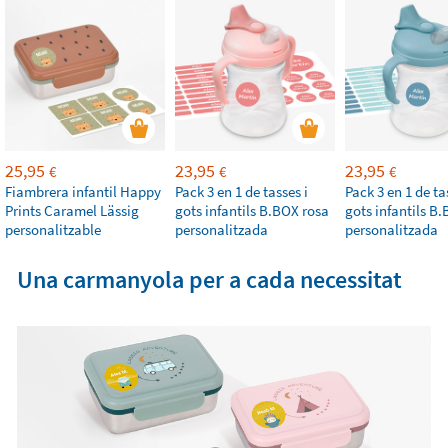
25,95
23,95
23,95
€
€
€
Fiambrera infantil Happy
Pack 3 en 1 de tasses i
Pack 3 en 1 de ta
Prints Caramel Lässig
gots infantils B.BOX rosa
gots infantils B
personalitzable
personalitzada
personalitzada
Una carmanyola per a cada necessitat