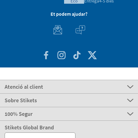
eco
Entrega
4-5 dies
Et podem ajudar?
Atenció al client
Sobre Stikets
100% Segur
Stikets Global Brand