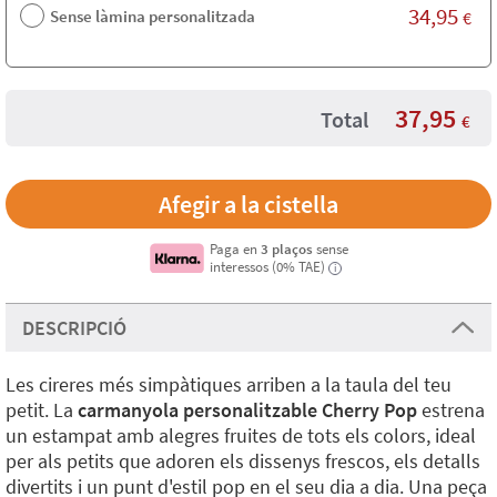
34,95
Sense làmina personalitzada
€
37,95
Total
€
Paga en
3 plaços
sense
interessos (0% TAE)
i
DESCRIPCIÓ
Les cireres més simpàtiques arriben a la taula del teu
petit. La
carmanyola personalitzable Cherry Pop
estrena
un estampat amb alegres fruites de tots els colors, ideal
per als petits que adoren els dissenys frescos, els detalls
divertits i un punt d'estil pop en el seu dia a dia. Una peça