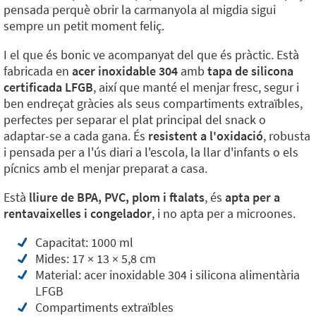
pensada perquè obrir la carmanyola al migdia sigui
sempre un petit moment feliç.
I el que és bonic ve acompanyat del que és pràctic. Està
fabricada en
acer inoxidable 304
amb
tapa de silicona
certificada LFGB
, així que manté el menjar fresc, segur i
ben endreçat gràcies als seus compartiments extraïbles,
perfectes per separar el plat principal del snack o
adaptar-se a cada gana. És
resistent a l'oxidació
, robusta
i pensada per a l'ús diari a l'escola, la llar d'infants o els
pícnics amb el menjar preparat a casa.
Està
lliure de BPA, PVC, plom i ftalats
, és
apta per a
rentavaixelles i congelador
, i no apta per a microones.
Capacitat: 1000 ml
Mides: 17 × 13 × 5,8 cm
Material: acer inoxidable 304 i silicona alimentària
LFGB
Compartiments extraïbles